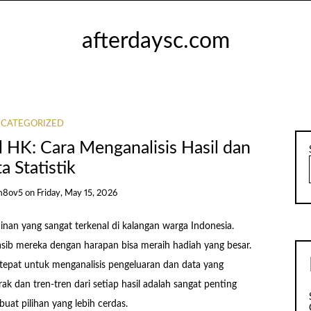
afterdaysc.com
CATEGORIZED
l HK: Cara Menganalisis Hasil dan
a Statistik
m8ov5
on
Friday, May 15, 2026
inan yang sangat terkenal di kalangan warga Indonesia.
sib mereka dengan harapan bisa meraih hadiah yang besar.
tepat untuk menganalisis pengeluaran dan data yang
k dan tren-tren dari setiap hasil adalah sangat penting
at pilihan yang lebih cerdas.