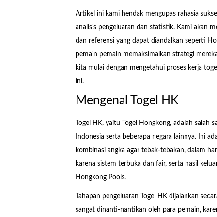
Artikel ini kami hendak mengupas rahasia suks
analisis pengeluaran dan statistik. Kami akan 
dan referensi yang dapat diandalkan seperti H
pemain pemain memaksimalkan strategi mereka 
kita mulai dengan mengetahui proses kerja tog
ini.
Mengenal Togel HK
Togel HK, yaitu Togel Hongkong, adalah salah sa
Indonesia serta beberapa negara lainnya. Ini 
kombinasi angka agar tebak-tebakan, dalam har
karena sistem terbuka dan fair, serta hasil kelu
Hongkong Pools.
Tahapan pengeluaran Togel HK dijalankan secara 
sangat dinanti-nantikan oleh para pemain, ka