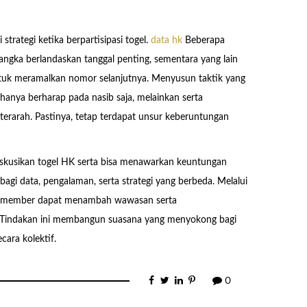
 strategi ketika berpartisipasi togel.
data hk
Beberapa
ngka berlandaskan tanggal penting, sementara yang lain
untuk meramalkan nomor selanjutnya. Menyusun taktik yang
anya berharap pada nasib saja, melainkan serta
terarah. Pastinya, tetap terdapat unsur keberuntungan
skusikan togel HK serta bisa menawarkan keuntungan
bagi data, pengalaman, serta strategi yang berbeda. Melalui
iap member dapat menambah wawasan serta
 Tindakan ini membangun suasana yang menyokong bagi
cara kolektif.
0