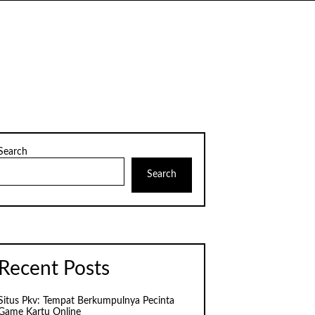
Search
Search
Recent Posts
Situs Pkv: Tempat Berkumpulnya Pecinta
Game Kartu Online