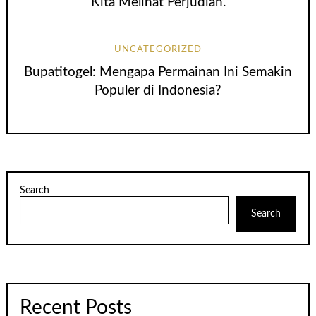
Kita Melihat Perjudian.
UNCATEGORIZED
Bupatitogel: Mengapa Permainan Ini Semakin
Populer di Indonesia?
Search
Search
Recent Posts