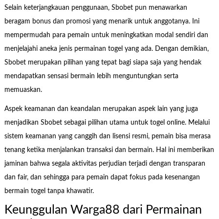
Selain keterjangkauan penggunaan, Sbobet pun menawarkan
beragam bonus dan promosi yang menarik untuk anggotanya. Ini
mempermudah para pemain untuk meningkatkan modal sendiri dan
menjelajahi aneka jenis permainan togel yang ada. Dengan demikian,
Sbobet merupakan pilihan yang tepat bagi siapa saja yang hendak
mendapatkan sensasi bermain lebih menguntungkan serta
memuaskan.
Aspek keamanan dan keandalan merupakan aspek lain yang juga
menjadikan Sbobet sebagai pilihan utama untuk togel online. Melalui
sistem keamanan yang canggih dan lisensi resmi, pemain bisa merasa
tenang ketika menjalankan transaksi dan bermain. Hal ini memberikan
jaminan bahwa segala aktivitas perjudian terjadi dengan transparan
dan fair, dan sehingga para pemain dapat fokus pada kesenangan
bermain togel tanpa khawatir.
Keunggulan Warga88 dari Permainan