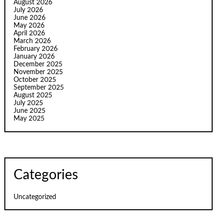
August 2026
July 2026
June 2026
May 2026
April 2026
March 2026
February 2026
January 2026
December 2025
November 2025
October 2025
September 2025
August 2025
July 2025
June 2025
May 2025
Categories
Uncategorized