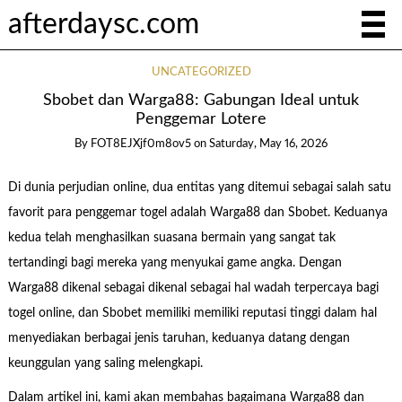
afterdaysc.com
UNCATEGORIZED
Sbobet dan Warga88: Gabungan Ideal untuk
Penggemar Lotere
By
FOT8EJXjf0m8ov5
on
Saturday, May 16, 2026
Di dunia perjudian online, dua entitas yang ditemui sebagai salah satu
favorit para penggemar togel adalah Warga88 dan Sbobet. Keduanya
kedua telah menghasilkan suasana bermain yang sangat tak
tertandingi bagi mereka yang menyukai game angka. Dengan
Warga88 dikenal sebagai dikenal sebagai hal wadah terpercaya bagi
togel online, dan Sbobet memiliki memiliki reputasi tinggi dalam hal
menyediakan berbagai jenis taruhan, keduanya datang dengan
keunggulan yang saling melengkapi.
Dalam artikel ini, kami akan membahas bagaimana Warga88 dan