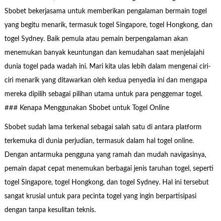
Sbobet bekerjasama untuk memberikan pengalaman bermain togel
yang begitu menarik, termasuk togel Singapore, togel Hongkong, dan
togel Sydney. Baik pemula atau pemain berpengalaman akan
menemukan banyak keuntungan dan kemudahan saat menjelajahi
dunia togel pada wadah ini. Mari kita ulas lebih dalam mengenai ciri-
ciri menarik yang ditawarkan oleh kedua penyedia ini dan mengapa
mereka dipilih sebagai pilihan utama untuk para penggemar togel.
### Kenapa Menggunakan Sbobet untuk Togel Online
Sbobet sudah lama terkenal sebagai salah satu di antara platform
terkemuka di dunia perjudian, termasuk dalam hal togel online.
Dengan antarmuka pengguna yang ramah dan mudah navigasinya,
pemain dapat cepat menemukan berbagai jenis taruhan togel, seperti
togel Singapore, togel Hongkong, dan togel Sydney. Hal ini tersebut
sangat krusial untuk para pecinta togel yang ingin berpartisipasi
dengan tanpa kesulitan teknis.