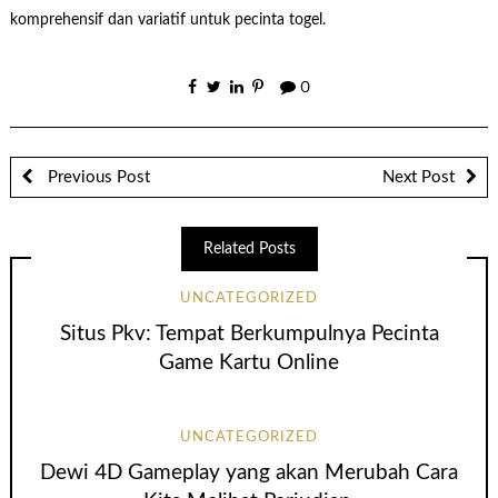
komprehensif dan variatif untuk pecinta togel.
0
Previous Post
Next Post
Related Posts
UNCATEGORIZED
Situs Pkv: Tempat Berkumpulnya Pecinta
Game Kartu Online
UNCATEGORIZED
Dewi 4D Gameplay yang akan Merubah Cara