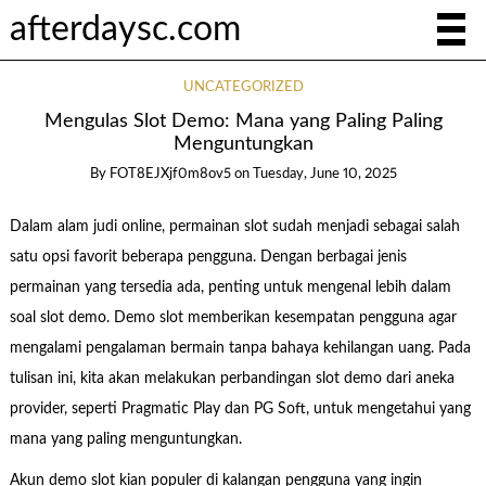
afterdaysc.com
UNCATEGORIZED
Mengulas Slot Demo: Mana yang Paling Paling
Menguntungkan
By
FOT8EJXjf0m8ov5
on
Tuesday, June 10, 2025
Dalam alam judi online, permainan slot sudah menjadi sebagai salah
satu opsi favorit beberapa pengguna. Dengan berbagai jenis
permainan yang tersedia ada, penting untuk mengenal lebih dalam
soal slot demo. Demo slot memberikan kesempatan pengguna agar
mengalami pengalaman bermain tanpa bahaya kehilangan uang. Pada
tulisan ini, kita akan melakukan perbandingan slot demo dari aneka
provider, seperti Pragmatic Play dan PG Soft, untuk mengetahui yang
mana yang paling menguntungkan.
Akun demo slot kian populer di kalangan pengguna yang ingin