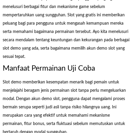
menelusuri berbagai fitur dan mekanisme game sebelum
mempertaruhkan uang sungguhan. Slot yang gratis ini memberikan
peluang bagi para pengguna untuk mengasah kemampuan mereka
serta memahami bagaimana permainan tersebut. Ayo kita menelusuri
secara mendalam tentang keuntungan dan kekurangan pada berbagai
slot demo yang ada, serta bagaimana memilih akun demo slot yang
sesuai tepat.
Manfaat Permainan Uji Coba
Slot demo memberikan kesempatan menarik bagi pemain untuk
menjelajahi beragam jenis permainan slot tanpa perlu mengeluarkan
modal. Dengan akun demo slot, pengguna dapat mengalami proses
bermain serupa seperti judi asli tanpa risiko hilangnya uang. Ini
merupakan cara yang efektif untuk memahami mekanisme
permainan, fitur bonus, serta fluktuasi sebelum memutuskan untuk
bertaruh dengan modal sungguhan.