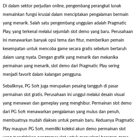
Di dalam sektor perjudian online, pengembang perangkat lunak
memainkan fungsi krusial dalam menciptakan pengalaman bermain
yang menarik. Salah satu pengembang unggulan adalah Pragmatic
Play, yang terkenal melalui sejumlah slot demo yang baru. Perusahaan
ini menawarkan banyak opsi tema dan fitur, memberikan pemain
kesempatan untuk mencoba game secara gratis sebelum bertaruh
dalam uang nyata. Dengan grafik yang menarik dan mekanika
permainan yang menarik, slot demo dari Pragmatic Play sering
menjadi favorit dalam kalangan pengguna.
Sebaliknya, PG Soft juga merupakan pesaing tangguh di pasar
permainan slot gratis. Perusahaan ini unggul melalui desain visual
yang menawan dan gameplay yang menghibur. Permainan slot demo
dari PG Soft menawarkan pengalaman yang mulus dan penuh,
membuatnya mudah diakses untuk pemain baru. Keduanya Pragmatic
Play maupun PG Soft, memiliki koleksi akun demo permainan slot