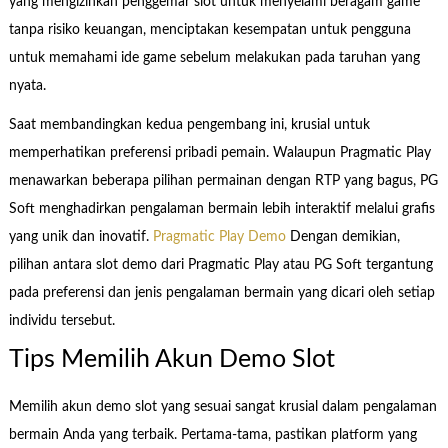
yang mengizinkan penggemar slot untuk menyelami beragam game
tanpa risiko keuangan, menciptakan kesempatan untuk pengguna
untuk memahami ide game sebelum melakukan pada taruhan yang
nyata.
Saat membandingkan kedua pengembang ini, krusial untuk
memperhatikan preferensi pribadi pemain. Walaupun Pragmatic Play
menawarkan beberapa pilihan permainan dengan RTP yang bagus, PG
Soft menghadirkan pengalaman bermain lebih interaktif melalui grafis
yang unik dan inovatif.
Pragmatic Play Demo
Dengan demikian,
pilihan antara slot demo dari Pragmatic Play atau PG Soft tergantung
pada preferensi dan jenis pengalaman bermain yang dicari oleh setiap
individu tersebut.
Tips Memilih Akun Demo Slot
Memilih akun demo slot yang sesuai sangat krusial dalam pengalaman
bermain Anda yang terbaik. Pertama-tama, pastikan platform yang