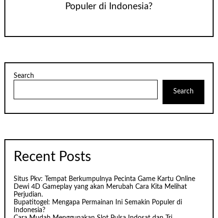
Populer di Indonesia?
Search
Search
Recent Posts
Situs Pkv: Tempat Berkumpulnya Pecinta Game Kartu Online
Dewi 4D Gameplay yang akan Merubah Cara Kita Melihat
Perjudian.
Bupatitogel: Mengapa Permainan Ini Semakin Populer di
Indonesia?
Cara Mudah Menggunakan Slot Pulsa Indosat dan Tri