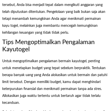
tersebut, Anda bisa menjadi tepat dalam mengikuti anggaran yang
telah diputuskan ditentukan. Pengelolaan yang baik bukan saja akan
tetapi menambah kemungkinan Anda agar menikmati permainan
kayu togel, melainkan juga membantu mencegah kemungkinan
kehilangan keuangan yang tidak tidak perlu.
Tips Mengoptimalkan Pengalaman
Kayutogel
Untuk mengoptimalkan pengalaman bermain kayutogel, penting
untuk menetapkan budget yang tepat sebelum berpraktik. Tentukan
berapa banyak uang yang Anda alokasikan untuk bermain dan patuhi
limit tersebut. Dengan memiliki budget, kamu dapat menghindari
keterpurukan finansial dan menikmati permainan tanpa ada stres.
Allokasikan juga waktu tertentu untuk bertaruh agar tidak terlalu
kecanduan.