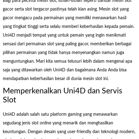
Bagi para pecinta mesin slot, istilah-istilah seperti bandar mesin slot
gacor serta slot tergacor pastinya telah kian asing. Mesin slot yang
gacor mengacu pada permainan yang memiliki menawarkan hasil
yang tingkat tinggi serta selalu memberi keberhasilan kepada pemain.
Uni4D menjadi tempat yang untuk pemain yang ingin menikmati
sensasi dari permainan slot yang paling gacor, memberikan berbagai
pilihan permainan yang tidak hanya menyenangkan namun juga
menguntungkan. Mari kita semua telusuri lebih dalam mengenai apa
saja yang ditawarkan oleh Uni4D dan bagaimana Anda Anda bisa
mendapatkan keberhasilan besar di dunia mesin slot ini.
Memperkenalkan Uni4D dan Servis
Slot
Uni4D adalah salah satu platform gaming yang menawarkan
segudang jenis slot online yang menarik dan menghasilkan
keuntungan. Dengan desain yang user-friendly dan teknologi modern,